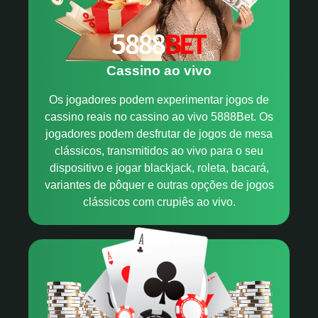
Cassino ao vivo
Os jogadores podem experimentar jogos de
cassino reais no cassino ao vivo 5888Bet. Os
jogadores podem desfrutar de jogos de mesa
clássicos, transmitidos ao vivo para o seu
dispositivo e jogar blackjack, roleta, bacará,
variantes de pôquer e outras opções de jogos
clássicos com crupiês ao vivo.