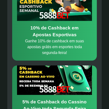
10% de Cashback em
Apostas Esportivas
Ganhe 10% de cashback em suas
apostas grátis em esportes toda
segunda-feira!
5% de Cashback do Cassino
Ao-Vivo toda Segunda-Feira