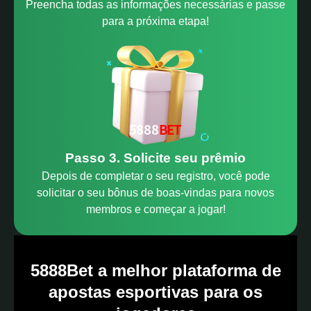
Preencha todas as informações necessárias e passe
para a próxima etapa!
Passo 3. Solicite seu prêmio
Depois de completar o seu registro, você pode
solicitar o seu bônus de boas-vindas para novos
membros e começar a jogar!
5888Bet a melhor plataforma de
apostas esportivas para os