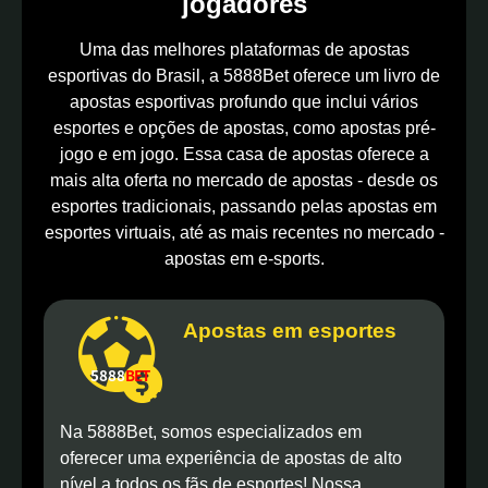
jogadores
Uma das melhores plataformas de apostas
esportivas do Brasil, a 5888Bet oferece um livro de
apostas esportivas profundo que inclui vários
esportes e opções de apostas, como apostas pré-
jogo e em jogo. Essa casa de apostas oferece a
mais alta oferta no mercado de apostas - desde os
esportes tradicionais, passando pelas apostas em
esportes virtuais, até as mais recentes no mercado -
apostas em e-sports.
Apostas em esportes
Na 5888Bet, somos especializados em
oferecer uma experiência de apostas de alto
nível a todos os fãs de esportes! Nossa