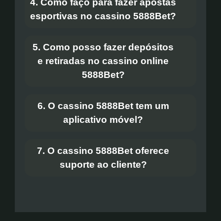
4. Como faço para fazer apostas
esportivas no cassino 5888Bet?
5. Como posso fazer depósitos
e retiradas no cassino online
5888Bet?
6. O cassino 5888Bet tem um
aplicativo móvel?
7. O cassino 5888Bet oferece
suporte ao cliente?