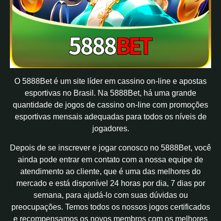
O 5888Bet é um site líder em cassino on-line e apostas
esportivas no Brasil. Na 5888Bet, há uma grande
quantidade de jogos de cassino on-line com promoções
esportivas mensais adequadas para todos os níveis de
jogadores.
Depois de se inscrever e jogar conosco no 5888Bet, você
ainda pode entrar em contato com a nossa equipe de
atendimento ao cliente, que é uma das melhores do
mercado e está disponível 24 horas por dia, 7 dias por
semana, para ajudá-lo com suas dúvidas ou
preocupações. Temos todos os nossos jogos certificados
e recompensamos os novos membros com os melhores