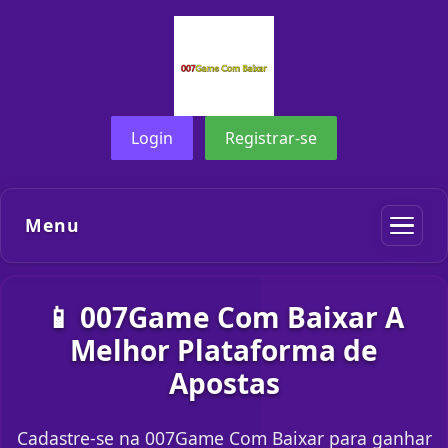
Login
Registrar-se
Menu
📱 007Game Com Baixar A
Melhor Plataforma de
Apostas
Cadastre-se na 007Game Com Baixar para ganhar