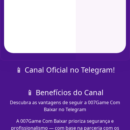
📱 Canal Oficial no Telegram!
📱 Benefícios do Canal
Descubra as vantagens de seguir a 007Game Com
Baixar no Telegram
A 007Game Com Baixar prioriza segurança e
profissionalismo — com base na parceria com os