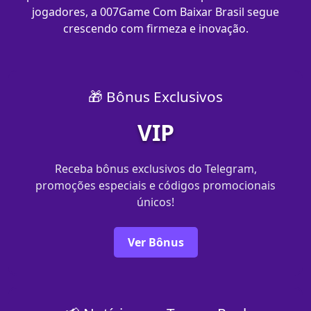
jogadores, a 007Game Com Baixar Brasil segue
crescendo com firmeza e inovação.
🎁 Bônus Exclusivos
VIP
Receba bônus exclusivos do Telegram,
promoções especiais e códigos promocionais
únicos!
Ver Bônus