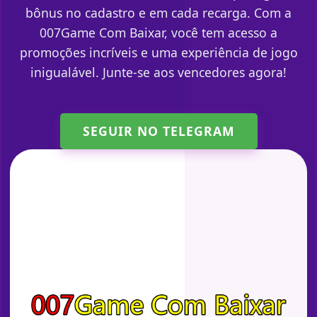
bônus no cadastro e em cada recarga. Com a
007Game Com Baixar, você tem acesso a
promoções incríveis e uma experiência de jogo
inigualável. Junte-se aos vencedores agora!
SEGUIR NO TELEGRAM