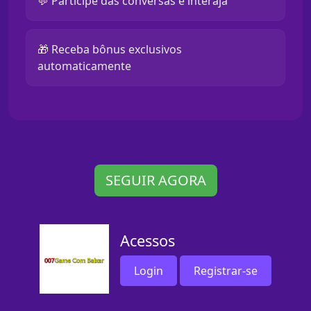
💬 Participe das conversas e interaja
🎁 Receba bônus exclusivos
automaticamente
SEGUIR AGORA
Acessos
Login
Registrar-se