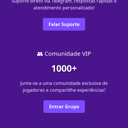
Suporte direto via Telegram, respostas rápidas e
atendimento personalizado!
Falar Suporte
👥 Comunidade VIP
1000+
Junte-se a uma comunidade exclusiva de
jogadores e compartilhe experiências!
Entrar Grupo