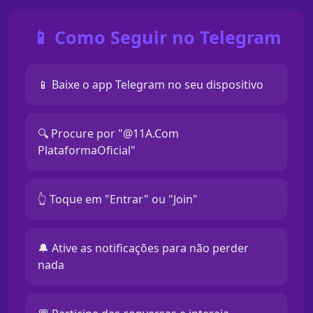
📱 Como Seguir no Telegram
📱 Baixe o app Telegram no seu dispositivo
🔍 Procure por "@11A.Com
PlataformaOficial"
👆 Toque em "Entrar" ou "Join"
🔔 Ative as notificações para não perder
nada