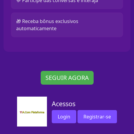
💬 Participe das conversas e interaja
🎁 Receba bônus exclusivos
automaticamente
SEGUIR AGORA
Acessos
Login
Registrar-se