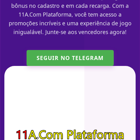
bônus no cadastro e em cada recarga. Com a
11A.Com Plataforma, você tem acesso a
promoções incríveis e uma experiência de jogo
inigualável. Junte-se aos vencedores agora!
SEGUIR NO TELEGRAM