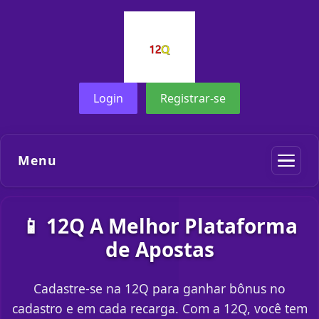
Login
Registrar-se
Menu
📱 12Q A Melhor Plataforma
de Apostas
Cadastre-se na 12Q para ganhar bônus no
cadastro e em cada recarga. Com a 12Q, você tem