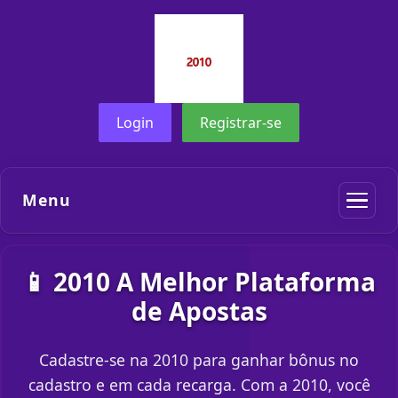
Login
Registrar-se
Menu
📱 2010 A Melhor Plataforma
de Apostas
Cadastre-se na 2010 para ganhar bônus no
cadastro e em cada recarga. Com a 2010, você