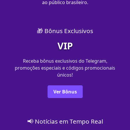
ao público brasileiro.
🎁 Bônus Exclusivos
VIP
Receba bônus exclusivos do Telegram,
promoções especiais e códigos promocionais
únicos!
Ver Bônus
📢 Notícias em Tempo Real