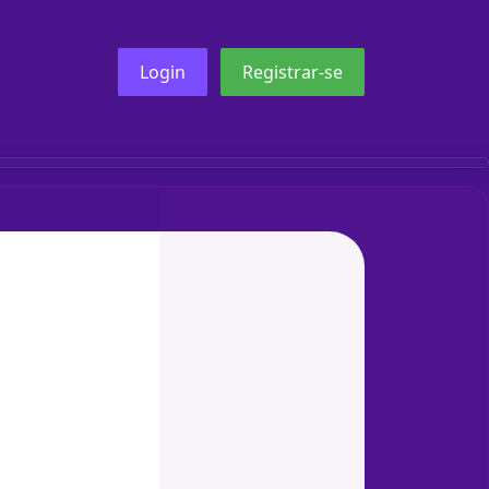
Login
Registrar-se