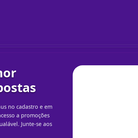
hor
postas
us no cadastro e em
acesso a promoções
ualável. Junte-se aos