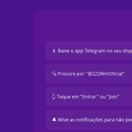
📱 Baixe o app Telegram no seu disp
🔍 Procure por "@222WinOficial"
👆 Toque em "Entrar" ou "Join"
🔔 Ative as notificações para não p