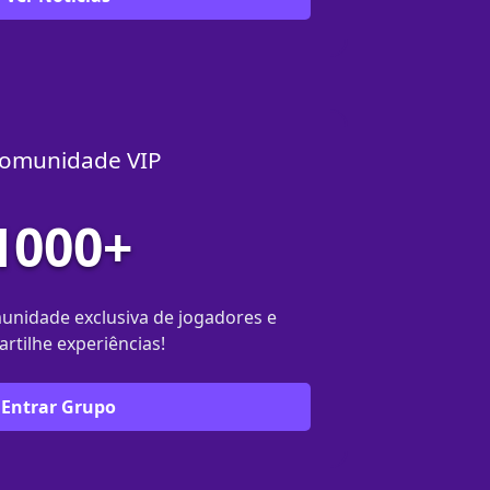
Comunidade VIP
1000+
unidade exclusiva de jogadores e
rtilhe experiências!
Entrar Grupo