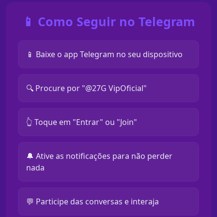
📱 Como Seguir no Telegram
📱 Baixe o app Telegram no seu dispositivo
🔍 Procure por "@27G VipOficial"
👆 Toque em "Entrar" ou "Join"
🔔 Ative as notificações para não perder
nada
💬 Participe das conversas e interaja