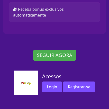
🎁 Receba bônus exclusivos
automaticamente
SEGUIR AGORA
Acessos
Login
Registrar-se