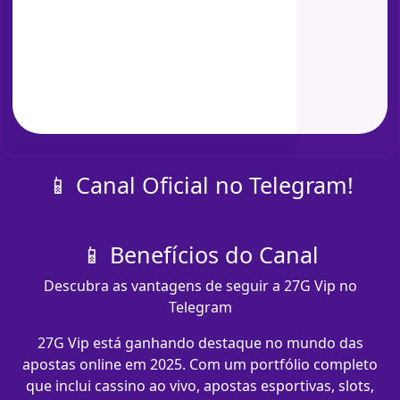
📱 Canal Oficial no Telegram!
📱 Benefícios do Canal
Descubra as vantagens de seguir a 27G Vip no
Telegram
27G Vip está ganhando destaque no mundo das
apostas online em 2025. Com um portfólio completo
que inclui cassino ao vivo, apostas esportivas, slots,