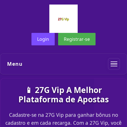
Login
Registrar-se
Menu
📱 27G Vip A Melhor
Plataforma de Apostas
Cadastre-se na 27G Vip para ganhar bônus no
cadastro e em cada recarga. Com a 27G Vip, você