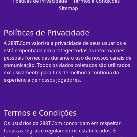
Políticas de Privacidade
Termos e Condições
Sitemap
Políticas de Privacidade
A 288T.Com valoriza a privacidade de seus usuários e
está empenhada em proteger todas as informações
pessoais fornecidas durante o uso de nossos canais de
comunicação. Todos os dados coletados são utilizados
exclusivamente para fins de melhoria contínua da
experiência de nossos jogadores.
Termos e Condições
Os usuários da 288T.Com concordam em respeitar
todas as regras e regulamentos estabelecidos. É