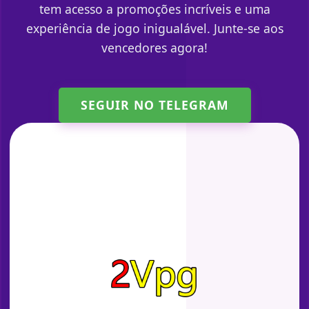
tem acesso a promoções incríveis e uma
experiência de jogo inigualável. Junte-se aos
vencedores agora!
SEGUIR NO TELEGRAM