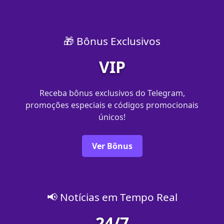
🎁 Bônus Exclusivos
VIP
Receba bônus exclusivos do Telegram,
promoções especiais e códigos promocionais
únicos!
Ver Bônus
📢 Notícias em Tempo Real
24/7