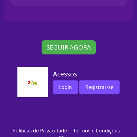
SEGUIR AGORA
Acessos
Login
Registrar-se
Políticas de Privacidade
Termos e Condições