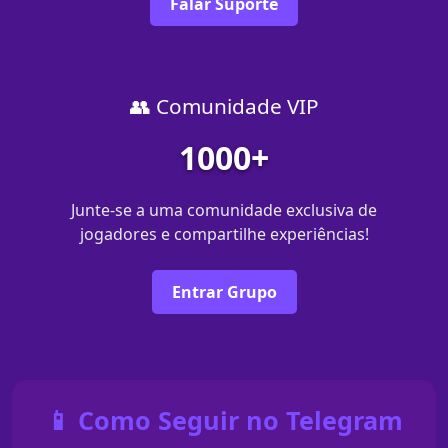
Falar Suporte
👥 Comunidade VIP
1000+
Junte-se a uma comunidade exclusiva de
jogadores e compartilhe experiências!
Entrar Grupo
📱 Como Seguir no Telegram