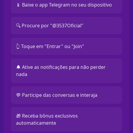
📱 Baixe o app Telegram no seu dispositivo
🔍 Procure por "@3537Oficial"
👆 Toque em "Entrar" ou "Join"
🔔 Ative as notificações para não perder
nada
💬 Participe das conversas e interaja
🎁 Receba bônus exclusivos
automaticamente