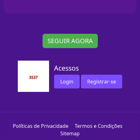
SEGUIR AGORA
Acessos
Login
Registrar-se
Políticas de Privacidade
Termos e Condições
Sitemap