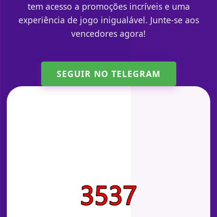
tem acesso a promoções incríveis e uma
experiência de jogo inigualável. Junte-se aos
vencedores agora!
SEGUIR NO TELEGRAM