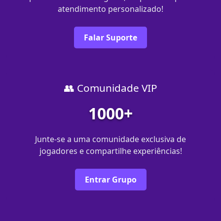
atendimento personalizado!
Falar Suporte
👥 Comunidade VIP
1000+
Junte-se a uma comunidade exclusiva de
jogadores e compartilhe experiências!
Entrar Grupo