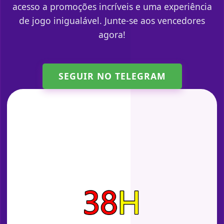
acesso a promoções incríveis e uma experiência
de jogo inigualável. Junte-se aos vencedores
agora!
SEGUIR NO TELEGRAM