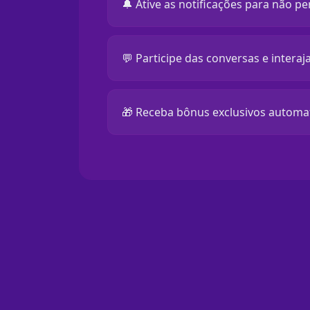
🔔 Ative as notificações para não p
💬 Participe das conversas e interaj
🎁 Receba bônus exclusivos autom