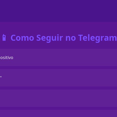
📱 Como Seguir no Telegram
ositivo
"