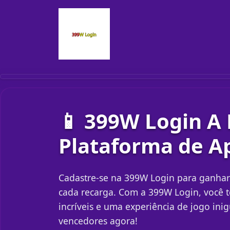
📱 399W Login A
Plataforma de A
Cadastre-se na 399W Login para ganhar
cada recarga. Com a 399W Login, você 
incríveis e uma experiência de jogo inig
vencedores agora!