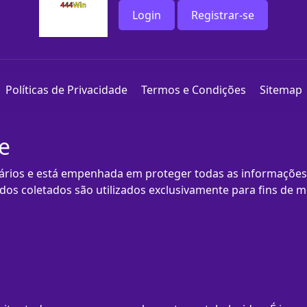
Login
Registrar-se
Políticas de Privacidade
Termos e Condições
Sitemap
de
uários e está empenhada em proteger todas as informações
os coletados são utilizados exclusivamente para fins de m