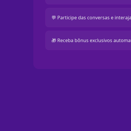
💬 Participe das conversas e interaj
🎁 Receba bônus exclusivos autom