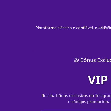
Plataforma clássica e confiável, o 444W
🎁 Bônus Exclu
VIP
Receba bônus exclusivos do Telegra
e códigos promocionai