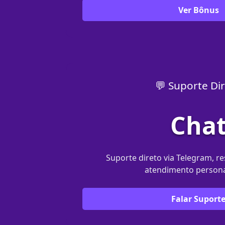
Ver Bônus
💬 Suporte Di
Cha
Suporte direto via Telegram, r
atendimento persona
Falar Suport