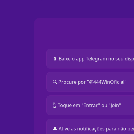
📱 Baixe o app Telegram no seu disp
🔍 Procure por "@444WinOficial"
👆 Toque em "Entrar" ou "Join"
🔔 Ative as notificações para não p