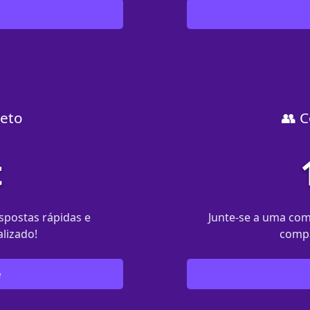
reto
👥 
t
espostas rápidas e
Junte-se a uma com
lizado!
compa
e