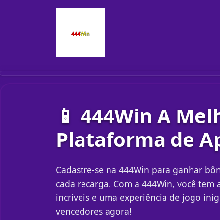
📱 444Win A Mel
Plataforma de A
Cadastre-se na 444Win para ganhar bôn
cada recarga. Com a 444Win, você tem 
incríveis e uma experiência de jogo inig
vencedores agora!