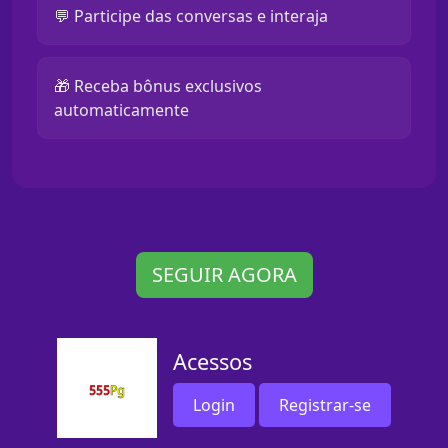
💬 Participe das conversas e interaja
🎁 Receba bônus exclusivos
automaticamente
SEGUIR AGORA
Acessos
Login
Registrar-se