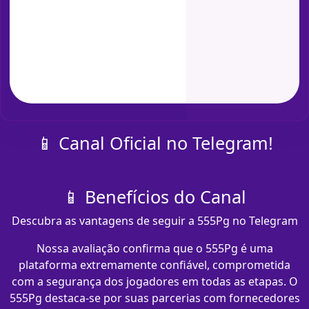
📱 Canal Oficial no Telegram!
📱 Benefícios do Canal
Descubra as vantagens de seguir a 555Pg no Telegram
Nossa avaliação confirma que o 555Pg é uma
plataforma extremamente confiável, comprometida
com a segurança dos jogadores em todas as etapas. O
555Pg destaca-se por suas parcerias com fornecedores