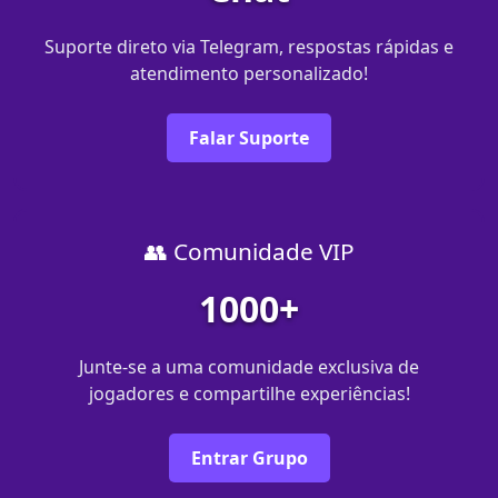
Suporte direto via Telegram, respostas rápidas e
atendimento personalizado!
Falar Suporte
👥 Comunidade VIP
1000+
Junte-se a uma comunidade exclusiva de
jogadores e compartilhe experiências!
Entrar Grupo