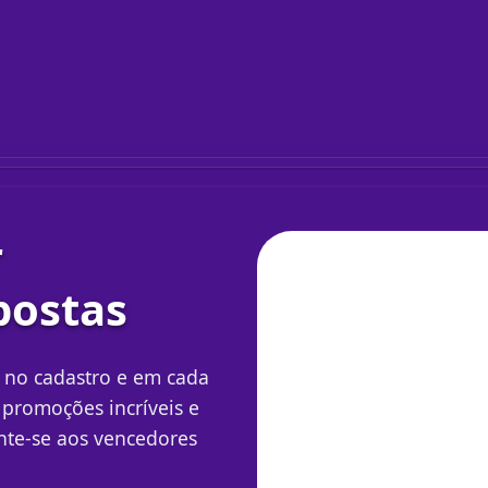
r
postas
 no cadastro e em cada
 promoções incríveis e
unte-se aos vencedores