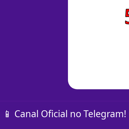
📱 Canal Oficial no Telegram!