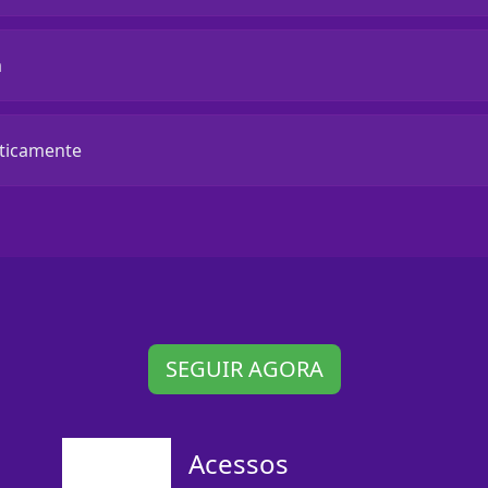
a
aticamente
SEGUIR AGORA
Acessos