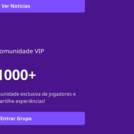
Ver Notícias
Comunidade VIP
1000+
unidade exclusiva de jogadores e
rtilhe experiências!
Entrar Grupo