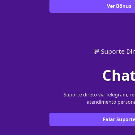
Ver Bônus
💬 Suporte Di
Cha
Suporte direto via Telegram, r
atendimento persona
Falar Suport