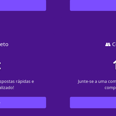
reto
👥 
t
espostas rápidas e
Junte-se a uma com
lizado!
compa
e