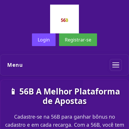
Login
Registrar-se
Menu
📱 56B A Melhor Plataforma
de Apostas
Cadastre-se na 56B para ganhar bônus no
cadastro e em cada recarga. Com a 56B, você tem