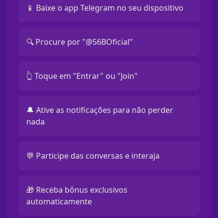
📱 Baixe o app Telegram no seu dispositivo
🔍 Procure por "@56BOficial"
👆 Toque em "Entrar" ou "Join"
🔔 Ative as notificações para não perder
nada
💬 Participe das conversas e interaja
🎁 Receba bônus exclusivos
automaticamente