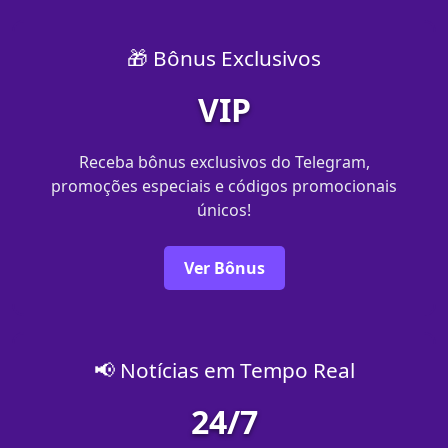
🎁 Bônus Exclusivos
VIP
Receba bônus exclusivos do Telegram,
promoções especiais e códigos promocionais
únicos!
Ver Bônus
📢 Notícias em Tempo Real
24/7