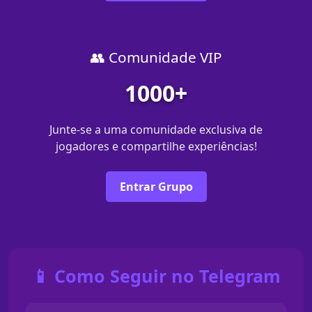
👥 Comunidade VIP
1000+
Junte-se a uma comunidade exclusiva de
jogadores e compartilhe experiências!
Entrar Grupo
📱 Como Seguir no Telegram