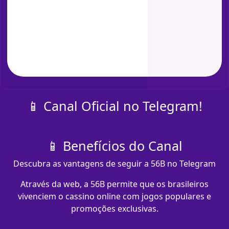
📱 Canal Oficial no Telegram!
📱 Benefícios do Canal
Descubra as vantagens de seguir a 56B no Telegram
Através da web, a 56B permite que os brasileiros
vivenciem o cassino online com jogos populares e
promoções exclusivas.