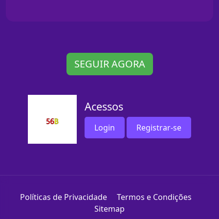
SEGUIR AGORA
Acessos
Login
Registrar-se
Políticas de Privacidade
Termos e Condições
Sitemap