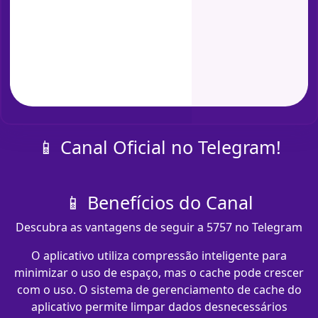
📱 Canal Oficial no Telegram!
📱 Benefícios do Canal
Descubra as vantagens de seguir a 5757 no Telegram
O aplicativo utiliza compressão inteligente para
minimizar o uso de espaço, mas o cache pode crescer
com o uso. O sistema de gerenciamento de cache do
aplicativo permite limpar dados desnecessários