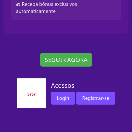
🎁 Receba bônus exclusivos
automaticamente
SEGUIR AGORA
Acessos
Login
Registrar-se