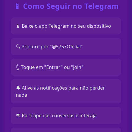
📱 Como Seguir no Telegram
📱 Baixe o app Telegram no seu dispositivo
🔍 Procure por "@5757Oficial"
👆 Toque em "Entrar" ou "Join"
🔔 Ative as notificações para não perder
nada
💬 Participe das conversas e interaja