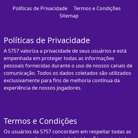
Políticas de Privacidade
Termos e Condições
Sitemap
Políticas de Privacidade
A 5757 valoriza a privacidade de seus usuários e está
empenhada em proteger todas as informações
pessoais fornecidas durante o uso de nossos canais de
comunicação. Todos os dados coletados são utilizados
exclusivamente para fins de melhoria contínua da
experiência de nossos jogadores.
Termos e Condições
Os usuários da 5757 concordam em respeitar todas as