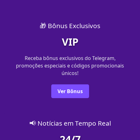
🎁 Bônus Exclusivos
VIP
Receba bônus exclusivos do Telegram,
promoções especiais e códigos promocionais
únicos!
Ver Bônus
📢 Notícias em Tempo Real
24/7