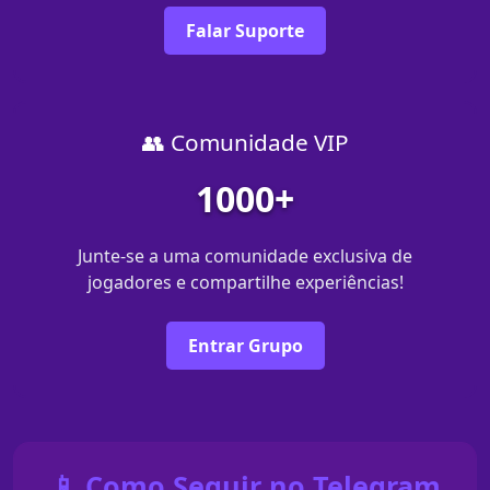
Falar Suporte
👥 Comunidade VIP
1000+
Junte-se a uma comunidade exclusiva de
jogadores e compartilhe experiências!
Entrar Grupo
📱 Como Seguir no Telegram