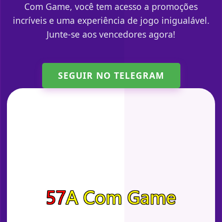
Com Game, você tem acesso a promoções
incríveis e uma experiência de jogo inigualável.
Junte-se aos vencedores agora!
SEGUIR NO TELEGRAM