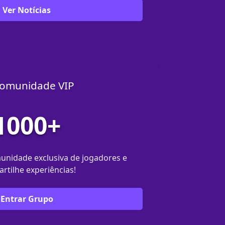
Ver Notícias
Comunidade VIP
1000+
unidade exclusiva de jogadores e
rtilhe experiências!
Entrar Grupo