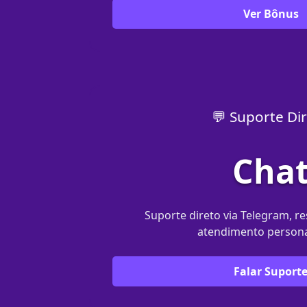
Ver Bônus
💬 Suporte Di
Cha
Suporte direto via Telegram, r
atendimento persona
Falar Suport