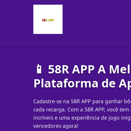
📱 58R APP A Me
Plataforma de A
Cadastre-se na 58R APP para ganhar bô
cada recarga. Com a 58R APP, você tem
incríveis e uma experiência de jogo inig
vencedores agora!