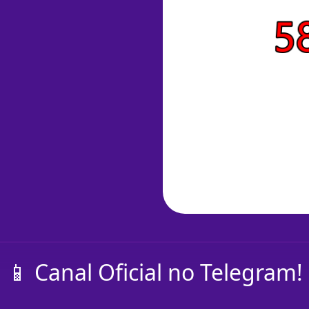
📱 Canal Oficial no Telegram!