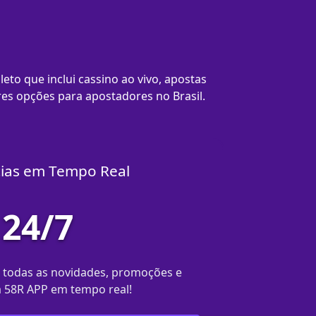
o que inclui cassino ao vivo, apostas
res opções para apostadores no Brasil.
cias em Tempo Real
24/7
e todas as novidades, promoções e
a 58R APP em tempo real!