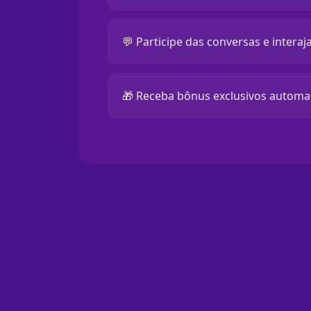
💬 Participe das conversas e interaj
🎁 Receba bônus exclusivos autom