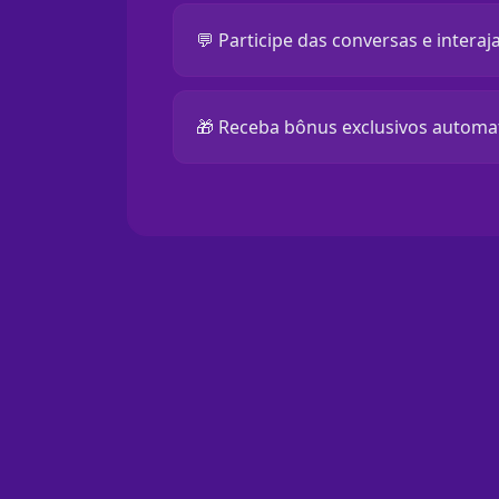
💬 Participe das conversas e interaj
🎁 Receba bônus exclusivos autom