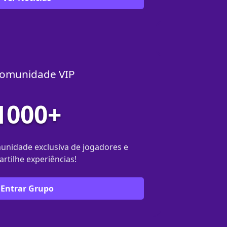
Comunidade VIP
1000+
unidade exclusiva de jogadores e
rtilhe experiências!
Entrar Grupo