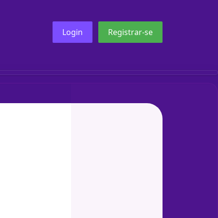
Login
Registrar-se