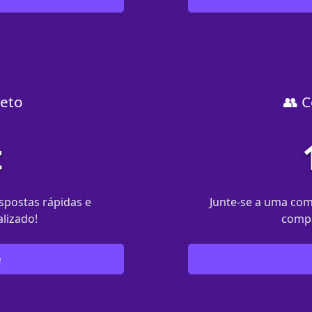
reto
👥 
t
espostas rápidas e
Junte-se a uma com
lizado!
compa
e