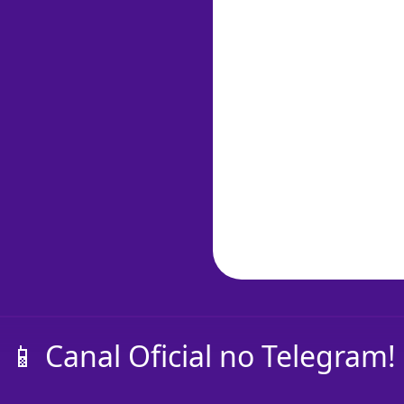
📱 Canal Oficial no Telegram!