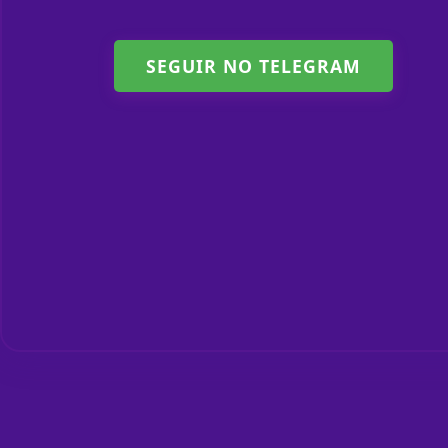
SEGUIR NO TELEGRAM