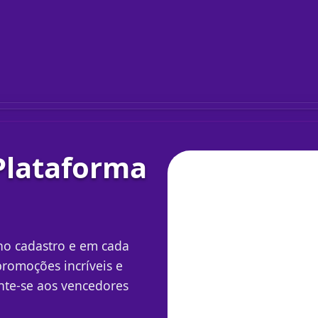
Plataforma
no cadastro e em cada
promoções incríveis e
unte-se aos vencedores