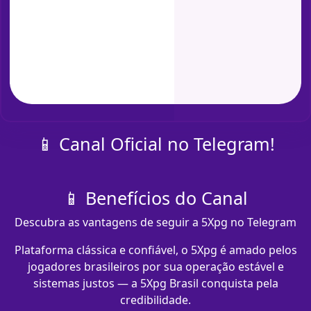
📱 Canal Oficial no Telegram!
📱 Benefícios do Canal
Descubra as vantagens de seguir a 5Xpg no Telegram
Plataforma clássica e confiável, o 5Xpg é amado pelos
jogadores brasileiros por sua operação estável e
sistemas justos — a 5Xpg Brasil conquista pela
credibilidade.