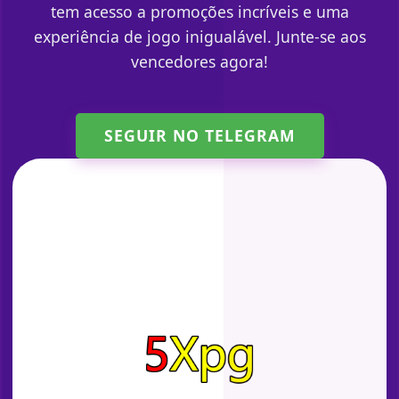
tem acesso a promoções incríveis e uma
experiência de jogo inigualável. Junte-se aos
vencedores agora!
SEGUIR NO TELEGRAM