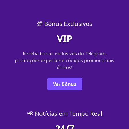
🎁 Bônus Exclusivos
VIP
Receba bônus exclusivos do Telegram,
promoções especiais e códigos promocionais
únicos!
Ver Bônus
📢 Notícias em Tempo Real
24/7