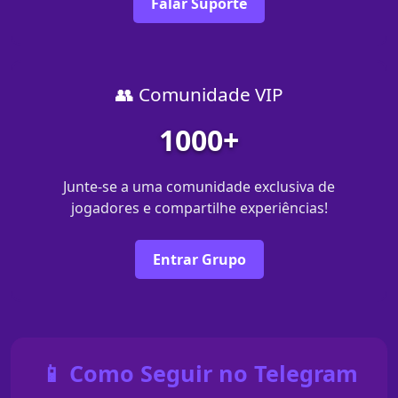
Falar Suporte
👥 Comunidade VIP
1000+
Junte-se a uma comunidade exclusiva de
jogadores e compartilhe experiências!
Entrar Grupo
📱 Como Seguir no Telegram