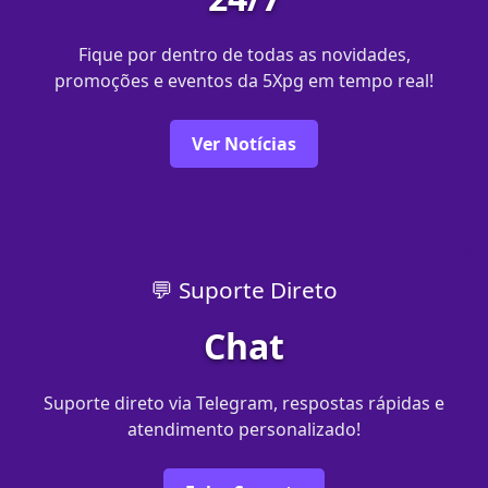
Fique por dentro de todas as novidades,
promoções e eventos da 5Xpg em tempo real!
Ver Notícias
💬 Suporte Direto
Chat
Suporte direto via Telegram, respostas rápidas e
atendimento personalizado!