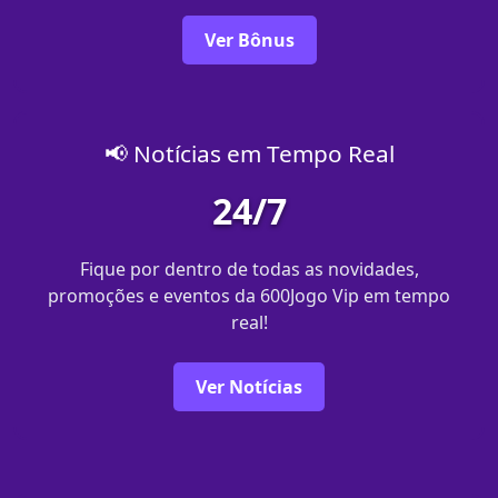
Ver Bônus
📢 Notícias em Tempo Real
24/7
Fique por dentro de todas as novidades,
promoções e eventos da 600Jogo Vip em tempo
real!
Ver Notícias