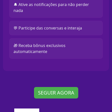
🔔 Ative as notificações para não perder
nada
💬 Participe das conversas e interaja
🎁 Receba bônus exclusivos
automaticamente
SEGUIR AGORA