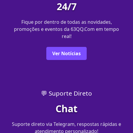
24/7
Fique por dentro de todas as novidades,
promoções e eventos da 63QQ.Com em tempo
real!
Ver Notícias
💬 Suporte Direto
Chat
Suporte direto via Telegram, respostas rápidas e
atendimento personalizado!