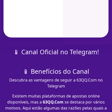
📱 Canal Oficial no Telegram!
📱 Benefícios do Canal
Descubra as vantagens de seguir a 63QQ.Com no
Telegram
Existem muitas plataformas de apostas online
disponíveis, mas a
63QQ.Com
se destaca por vários
motivos. Aqui estão algumas das razões pelas quais a