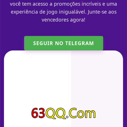
você tem acesso a promoções incríveis e uma
experiência de jogo inigualável. Junte-se aos
vencedores agora!
SEGUIR NO TELEGRAM