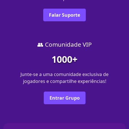
Falar Suporte
👥 Comunidade VIP
1000+
Junte-se a uma comunidade exclusiva de
jogadores e compartilhe experiências!
Entrar Grupo