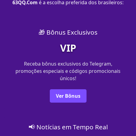
63QQ.Com
é a escolha preferida dos brasileiros:
🎁 Bônus Exclusivos
VIP
Receba bônus exclusivos do Telegram,
promoções especiais e códigos promocionais
únicos!
Ver Bônus
📢 Notícias em Tempo Real