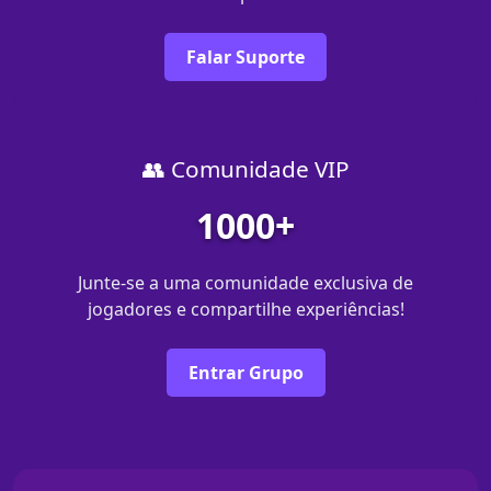
Falar Suporte
👥 Comunidade VIP
1000+
Junte-se a uma comunidade exclusiva de
jogadores e compartilhe experiências!
Entrar Grupo