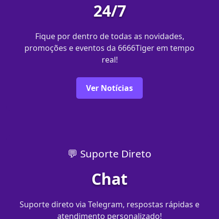
24/7
Fique por dentro de todas as novidades,
promoções e eventos da 6666Tiger em tempo
real!
Ver Notícias
💬 Suporte Direto
Chat
Suporte direto via Telegram, respostas rápidas e
atendimento personalizado!