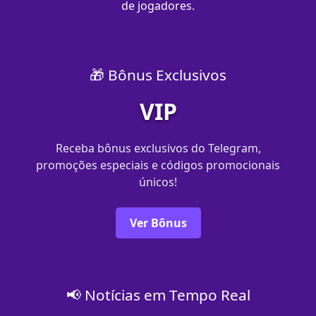
de jogadores.
🎁 Bônus Exclusivos
VIP
Receba bônus exclusivos do Telegram,
promoções especiais e códigos promocionais
únicos!
Ver Bônus
📢 Notícias em Tempo Real