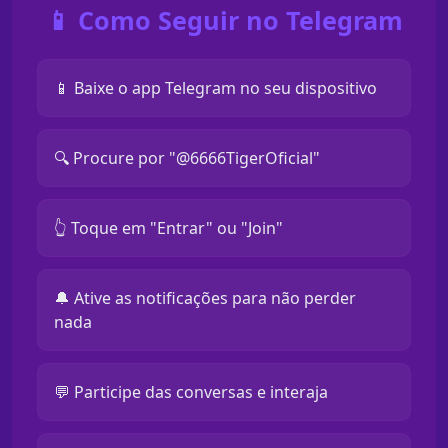
📱 Como Seguir no Telegram
📱 Baixe o app Telegram no seu dispositivo
🔍 Procure por "@6666TigerOficial"
👆 Toque em "Entrar" ou "Join"
🔔 Ative as notificações para não perder
nada
💬 Participe das conversas e interaja