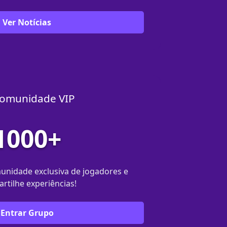
Ver Notícias
Comunidade VIP
1000+
unidade exclusiva de jogadores e
rtilhe experiências!
Entrar Grupo