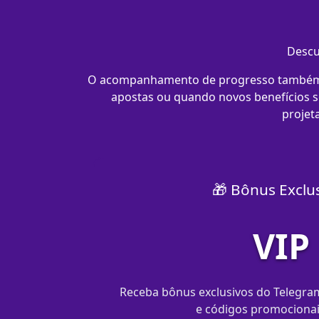
Descu
O acompanhamento de progresso também in
apostas ou quando novos benefícios se
projet
🎁 Bônus Exclu
VIP
Receba bônus exclusivos do Telegra
e códigos promocionai