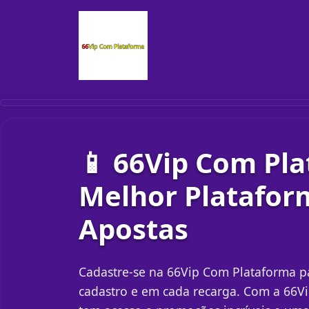
📱 66Vip Com Pl
Melhor Platafor
Apostas
Cadastre-se na 66Vip Com Plataforma 
cadastro e em cada recarga. Com a 66V