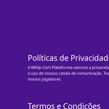
Políticas de Privacida
A 66Vip Com Plataforma valoriza a privaci
o uso de nossos canais de comunicação. Tod
nossos jogadores.
Termos e Condições