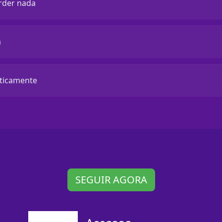
erder nada
a
aticamente
SEGUIR AGORA