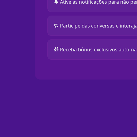
🔔 Ative as notificações para não p
💬 Participe das conversas e interaj
🎁 Receba bônus exclusivos autom