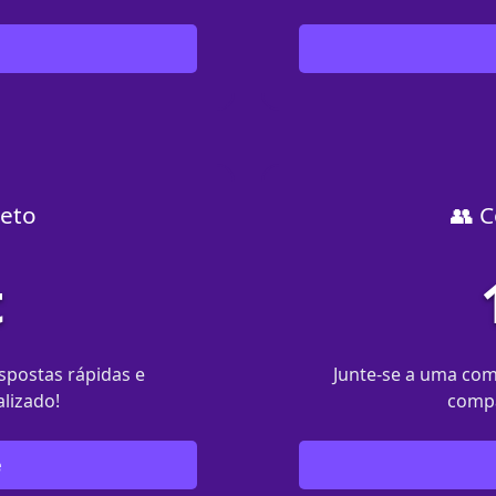
reto
👥 
t
espostas rápidas e
Junte-se a uma com
lizado!
compa
e