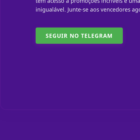
tem acesso a promoções incríveis e uma
inigualável. Junte-se aos vencedores ag
SEGUIR NO TELEGRAM