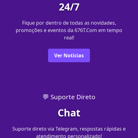
24/7
Fique por dentro de todas as novidades,
promoções e eventos da 676T.Com em tempo
real!
Ver Notícias
💬 Suporte Direto
Chat
Suporte direto via Telegram, respostas rápidas e
atendimento personalizado!