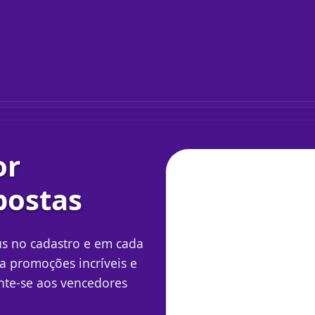
or
postas
s no cadastro e em cada
a promoções incríveis e
unte-se aos vencedores