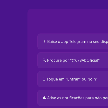
📱 Baixe o app Telegram no seu disp
🔍 Procure por "@678AbOficial"
👆 Toque em "Entrar" ou "Join"
🔔 Ative as notificações para não p