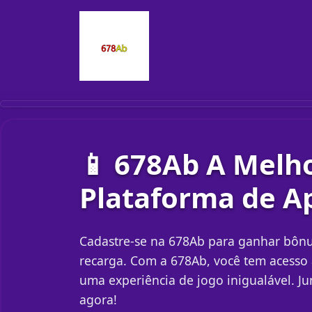
📱 678Ab A Melh
Plataforma de A
Cadastre-se na 678Ab para ganhar bônu
recarga. Com a 678Ab, você tem acesso 
uma experiência de jogo inigualável. J
agora!