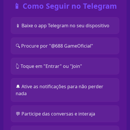
📱 Como Seguir no Telegram
📱 Baixe o app Telegram no seu dispositivo
🔍 Procure por "@688 GameOficial"
👆 Toque em "Entrar" ou "Join"
🔔 Ative as notificações para não perder
nada
💬 Participe das conversas e interaja