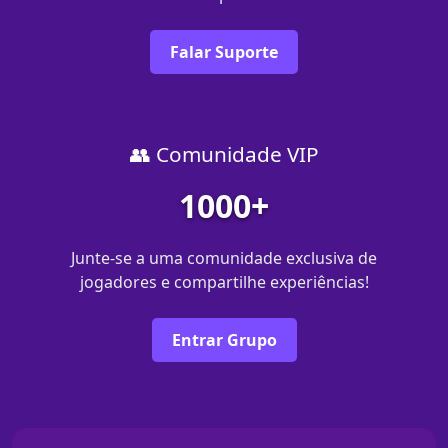
Falar Suporte
👥 Comunidade VIP
1000+
Junte-se a uma comunidade exclusiva de
jogadores e compartilhe experiências!
Entrar Grupo