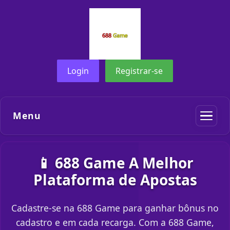
Login
Registrar-se
Menu
📱 688 Game A Melhor
Plataforma de Apostas
Cadastre-se na 688 Game para ganhar bônus no
cadastro e em cada recarga. Com a 688 Game,