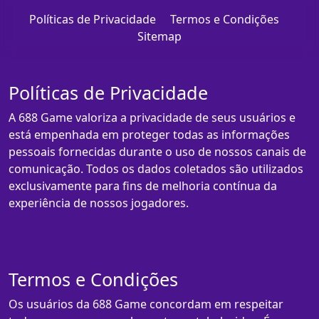
Políticas de Privacidade
Termos e Condições
Sitemap
Políticas de Privacidade
A 688 Game valoriza a privacidade de seus usuários e
está empenhada em proteger todas as informações
pessoais fornecidas durante o uso de nossos canais de
comunicação. Todos os dados coletados são utilizados
exclusivamente para fins de melhoria contínua da
experiência de nossos jogadores.
Termos e Condições
Os usuários da 688 Game concordam em respeitar