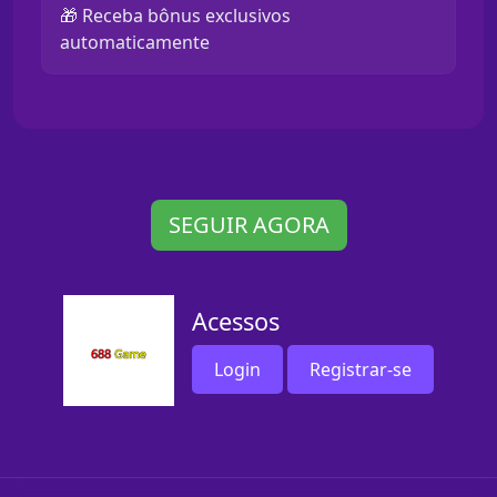
🎁 Receba bônus exclusivos
automaticamente
SEGUIR AGORA
Acessos
Login
Registrar-se