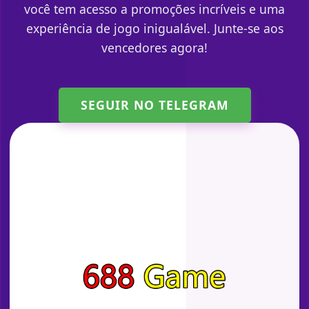
você tem acesso a promoções incríveis e uma
experiência de jogo inigualável. Junte-se aos
vencedores agora!
SEGUIR NO TELEGRAM