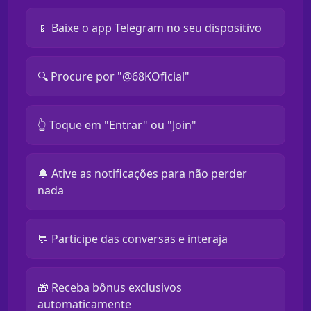
📱 Baixe o app Telegram no seu dispositivo
🔍 Procure por "@68KOficial"
👆 Toque em "Entrar" ou "Join"
🔔 Ative as notificações para não perder
nada
💬 Participe das conversas e interaja
🎁 Receba bônus exclusivos
automaticamente