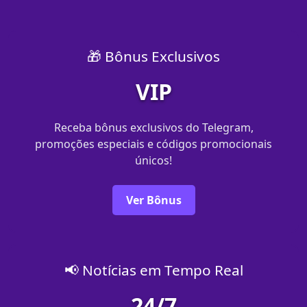
🎁 Bônus Exclusivos
VIP
Receba bônus exclusivos do Telegram,
promoções especiais e códigos promocionais
únicos!
Ver Bônus
📢 Notícias em Tempo Real
24/7