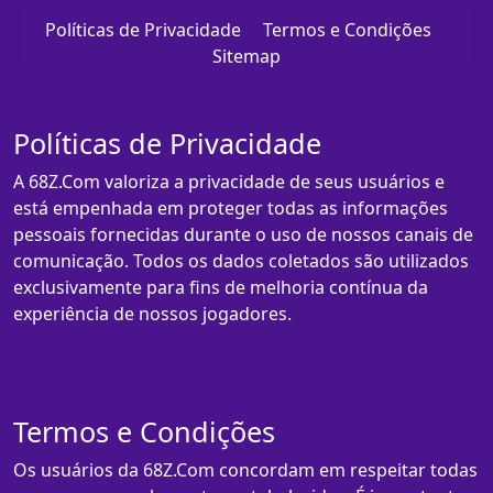
Políticas de Privacidade
Termos e Condições
Sitemap
Políticas de Privacidade
A 68Z.Com valoriza a privacidade de seus usuários e
está empenhada em proteger todas as informações
pessoais fornecidas durante o uso de nossos canais de
comunicação. Todos os dados coletados são utilizados
exclusivamente para fins de melhoria contínua da
experiência de nossos jogadores.
Termos e Condições
Os usuários da 68Z.Com concordam em respeitar todas