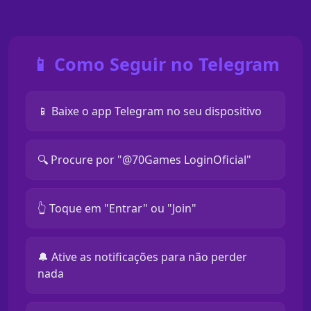
📱 Como Seguir no Telegram
📱 Baixe o app Telegram no seu dispositivo
🔍 Procure por "@70Games LoginOficial"
👆 Toque em "Entrar" ou "Join"
🔔 Ative as notificações para não perder
nada