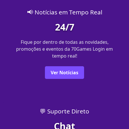
📢 Notícias em Tempo Real
24/7
Fique por dentro de todas as novidades,
promoções e eventos da 70Games Login em
tempo real!
Ver Notícias
💬 Suporte Direto
Chat