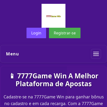
Login
Registrar-se
Menu
📱 7777Game Win A Melhor
Plataforma de Apostas
Cadastre-se na 7777Game Win para ganhar bônus
no cadastro e em cada recarga. Com a 7777Game