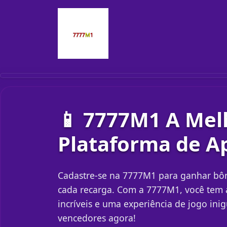
📱 7777M1 A Mel
Plataforma de A
Cadastre-se na 7777M1 para ganhar bô
cada recarga. Com a 7777M1, você tem
incríveis e uma experiência de jogo inig
vencedores agora!