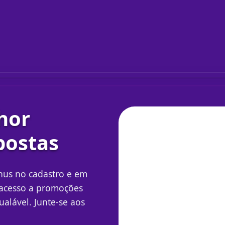
hor
postas
nus no cadastro e em
 acesso a promoções
ualável. Junte-se aos