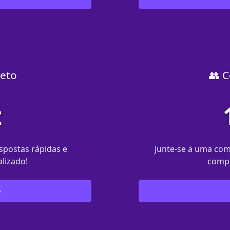
reto
👥 
t
espostas rápidas e
Junte-se a uma com
lizado!
compa
e