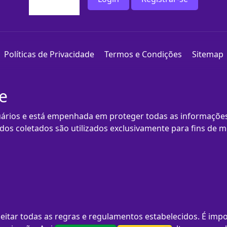
Políticas de Privacidade
Termos e Condições
Sitemap
de
suários e está empenhada em proteger todas as informações
os coletados são utilizados exclusivamente para fins de m
tar todas as regras e regulamentos estabelecidos. É impo