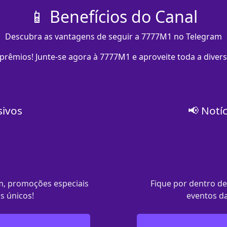
📱 Benefícios do Canal
Descubra as vantagens de seguir a 7777M1 no Telegram
rêmios! Junte-se agora à 7777M1 e aproveite toda a diver
sivos
📢 Notí
m, promoções especiais
Fique por dentro d
s únicos!
eventos d