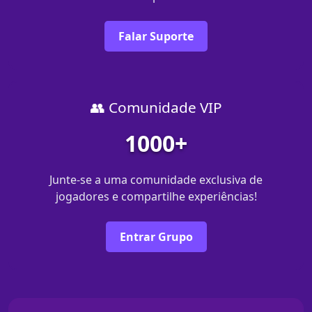
Falar Suporte
👥 Comunidade VIP
1000+
Junte-se a uma comunidade exclusiva de
jogadores e compartilhe experiências!
Entrar Grupo