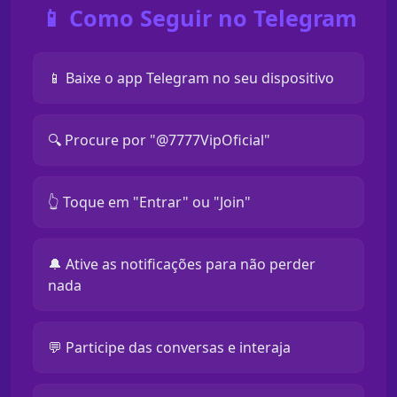
📱 Como Seguir no Telegram
📱 Baixe o app Telegram no seu dispositivo
🔍 Procure por "@7777VipOficial"
👆 Toque em "Entrar" ou "Join"
🔔 Ative as notificações para não perder
nada
💬 Participe das conversas e interaja