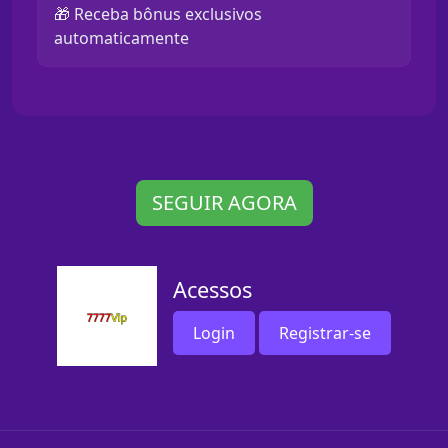
🎁 Receba bônus exclusivos
automaticamente
SEGUIR AGORA
Acessos
Login
Registrar-se