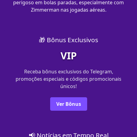
perigoso em bolas paradas, especialmente com
Zimmerman nas jogadas aéreas.
🎁 Bônus Exclusivos
VIP
Receba bônus exclusivos do Telegram,
promoções especiais e códigos promocionais
únicos!
Ver Bônus
📢 Notícias em Tempo Real