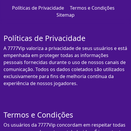
Políticas de Privacidade
Termos e Condições
Sitemap
Políticas de Privacidade
A 7777Vip valoriza a privacidade de seus usuários e está
empenhada em proteger todas as informações
pessoais fornecidas durante o uso de nossos canais de
comunicação. Todos os dados coletados são utilizados
exclusivamente para fins de melhoria contínua da
experiência de nossos jogadores.
Termos e Condições
Os usuários da 7777Vip concordam em respeitar todas