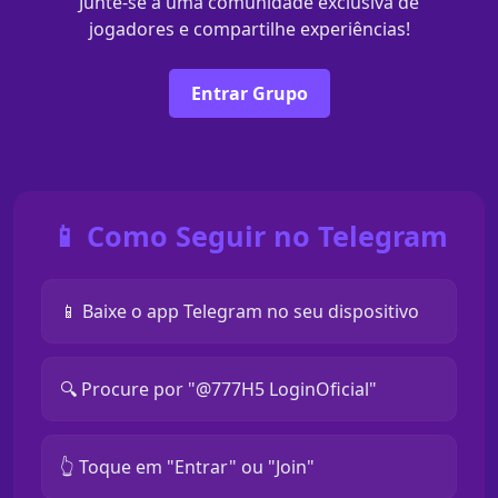
Junte-se a uma comunidade exclusiva de
jogadores e compartilhe experiências!
Entrar Grupo
📱 Como Seguir no Telegram
📱 Baixe o app Telegram no seu dispositivo
🔍 Procure por "@777H5 LoginOficial"
👆 Toque em "Entrar" ou "Join"