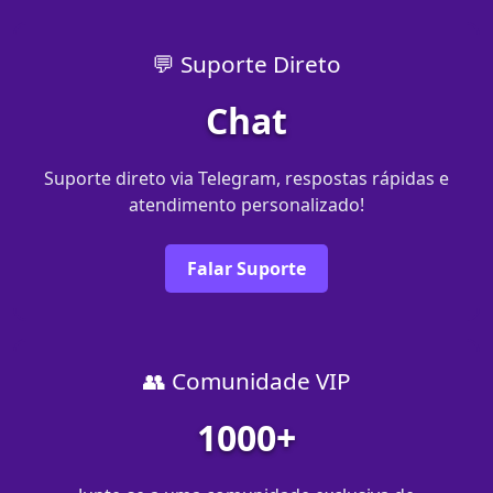
💬 Suporte Direto
Chat
Suporte direto via Telegram, respostas rápidas e
atendimento personalizado!
Falar Suporte
👥 Comunidade VIP
1000+