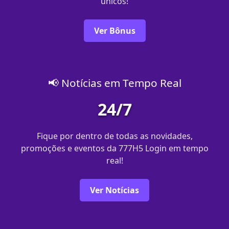
únicos!
Ver Bônus
📢 Notícias em Tempo Real
24/7
Fique por dentro de todas as novidades,
promoções e eventos da 777H5 Login em tempo
real!
Ver Notícias