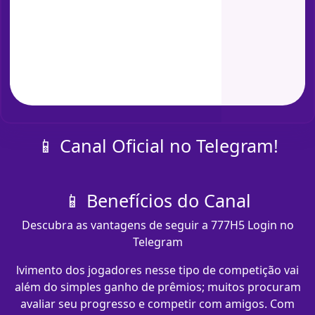
📱 Canal Oficial no Telegram!
📱 Benefícios do Canal
Descubra as vantagens de seguir a 777H5 Login no
Telegram
lvimento dos jogadores nesse tipo de competição vai
além do simples ganho de prêmios; muitos procuram
avaliar seu progresso e competir com amigos. Com