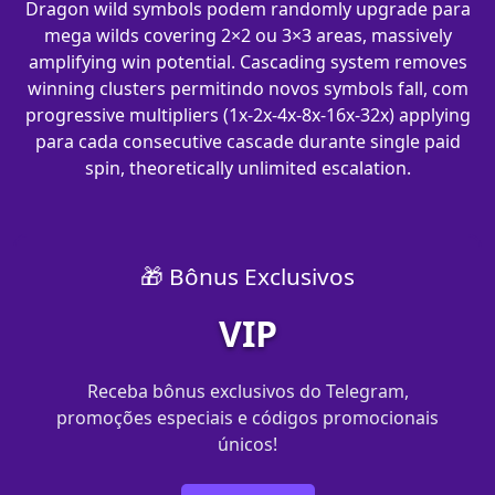
Dragon wild symbols podem randomly upgrade para
mega wilds covering 2×2 ou 3×3 areas, massively
amplifying win potential. Cascading system removes
winning clusters permitindo novos symbols fall, com
progressive multipliers (1x-2x-4x-8x-16x-32x) applying
para cada consecutive cascade durante single paid
spin, theoretically unlimited escalation.
🎁 Bônus Exclusivos
VIP
Receba bônus exclusivos do Telegram,
promoções especiais e códigos promocionais
únicos!