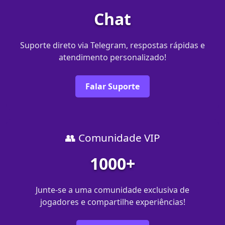
Chat
Suporte direto via Telegram, respostas rápidas e
atendimento personalizado!
Falar Suporte
👥 Comunidade VIP
1000+
Junte-se a uma comunidade exclusiva de
jogadores e compartilhe experiências!