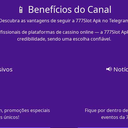
📱 Benefícios do Canal
Descubra as vantagens de seguir a 777Slot Apk no Telegra
profissionais de plataformas de cassino online — a 777Slot 
credibilidade, sendo uma escolha confiável.
sivos
📢 Notí
m, promoções especiais
Fique por dentro d
s únicos!
eventos da 