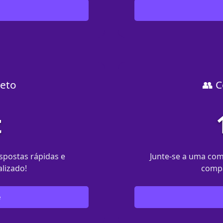
reto
👥 
t
espostas rápidas e
Junte-se a uma com
lizado!
compa
e