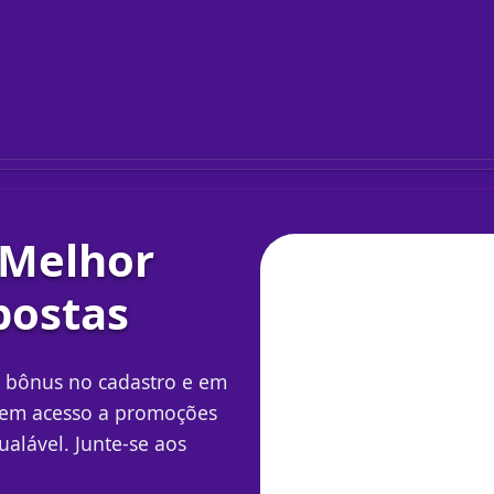
 Melhor
postas
r bônus no cadastro e em
 tem acesso a promoções
ualável. Junte-se aos