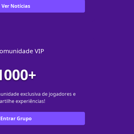
Ver Notícias
Comunidade VIP
1000+
unidade exclusiva de jogadores e
rtilhe experiências!
Entrar Grupo