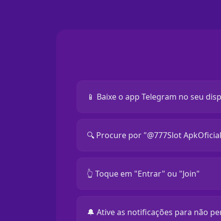
📱 Baixe o app Telegram no seu disp
🔍 Procure por "@777Slot ApkOficia
👆 Toque em "Entrar" ou "Join"
🔔 Ative as notificações para não p