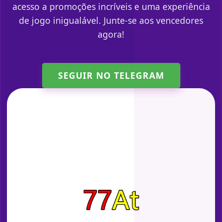
acesso a promoções incríveis e uma experiência
de jogo inigualável. Junte-se aos vencedores
agora!
SEGUIR NO TELEGRAM