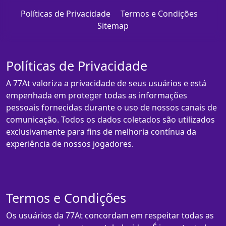
Políticas de Privacidade
Termos e Condições
Sitemap
Políticas de Privacidade
A 77At valoriza a privacidade de seus usuários e está
empenhada em proteger todas as informações
pessoais fornecidas durante o uso de nossos canais de
comunicação. Todos os dados coletados são utilizados
exclusivamente para fins de melhoria contínua da
experiência de nossos jogadores.
Termos e Condições
Os usuários da 77At concordam em respeitar todas as