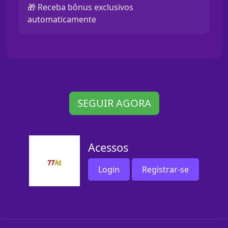
🎁 Receba bônus exclusivos
automaticamente
SEGUIR AGORA
Acessos
Login
Registrar-se