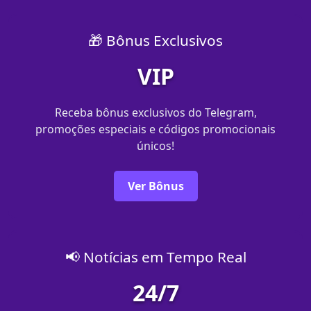
🎁 Bônus Exclusivos
VIP
Receba bônus exclusivos do Telegram,
promoções especiais e códigos promocionais
únicos!
Ver Bônus
📢 Notícias em Tempo Real
24/7