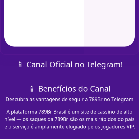
📱 Canal Oficial no Telegram!
📱 Benefícios do Canal
Descubra as vantagens de seguir a 789Br no Telegram
A plataforma 789Br Brasil é um site de cassino de alto
nível — os saques da 789Br são os mais rápidos do país
e o serviço é amplamente elogiado pelos jogadores VIP.