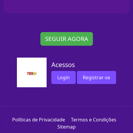
SEGUIR AGORA
Acessos
Login
Registrar-se
Políticas de Privacidade
Termos e Condições
Sitemap