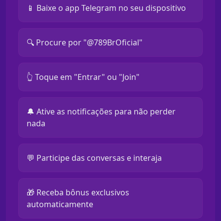
📱 Baixe o app Telegram no seu dispositivo
🔍 Procure por "@789BrOficial"
👆 Toque em "Entrar" ou "Join"
🔔 Ative as notificações para não perder
nada
💬 Participe das conversas e interaja
🎁 Receba bônus exclusivos
automaticamente