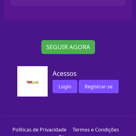
SEGUIR AGORA
Acessos
Login
Registrar-se
Políticas de Privacidade
Termos e Condições