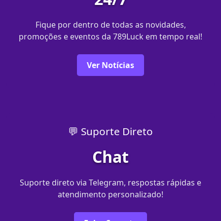
Fique por dentro de todas as novidades,
promoções e eventos da 789Luck em tempo real!
Ver Notícias
💬 Suporte Direto
Chat
Suporte direto via Telegram, respostas rápidas e
atendimento personalizado!