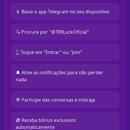
📱 Baixe o app Telegram no seu dispositivo
🔍 Procure por "@789LuckOficial"
👆 Toque em "Entrar" ou "Join"
🔔 Ative as notificações para não perder
nada
💬 Participe das conversas e interaja
🎁 Receba bônus exclusivos
automaticamente