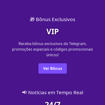
🎁 Bônus Exclusivos
VIP
Receba bônus exclusivos do Telegram,
promoções especiais e códigos promocionais
únicos!
Ver Bônus
📢 Notícias em Tempo Real
24/7