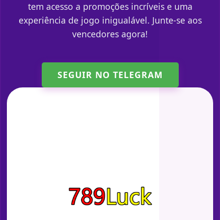
tem acesso a promoções incríveis e uma
experiência de jogo inigualável. Junte-se aos
vencedores agora!
SEGUIR NO TELEGRAM