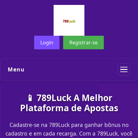
Login
Registrar-se
Menu
📱 789Luck A Melhor
Plataforma de Apostas
Cadastre-se na 789Luck para ganhar bônus no
cadastro e em cada recarga. Com a 789Luck, você