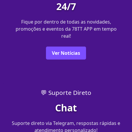
24/7
Fique por dentro de todas as novidades,
promoções e eventos da 78TT APP em tempo
real!
Ver Notícias
💬 Suporte Direto
Chat
Suporte direto via Telegram, respostas rápidas e
atendimento personalizado!