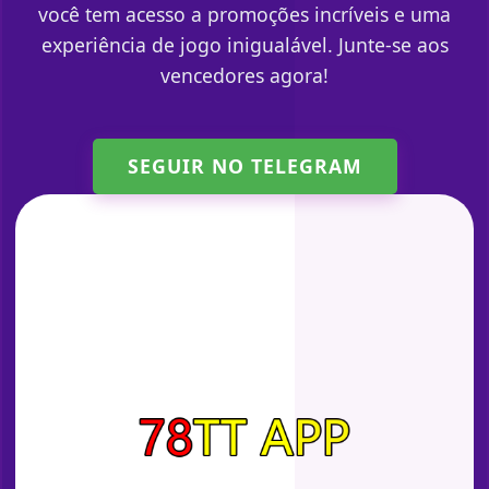
você tem acesso a promoções incríveis e uma
experiência de jogo inigualável. Junte-se aos
vencedores agora!
SEGUIR NO TELEGRAM