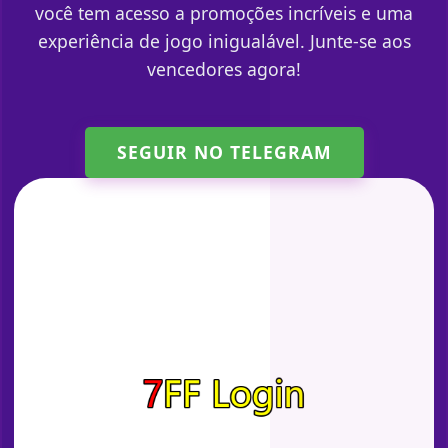
você tem acesso a promoções incríveis e uma
experiência de jogo inigualável. Junte-se aos
vencedores agora!
SEGUIR NO TELEGRAM