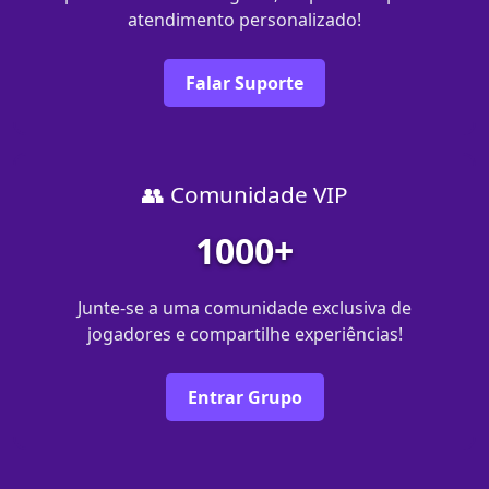
atendimento personalizado!
Falar Suporte
👥 Comunidade VIP
1000+
Junte-se a uma comunidade exclusiva de
jogadores e compartilhe experiências!
Entrar Grupo