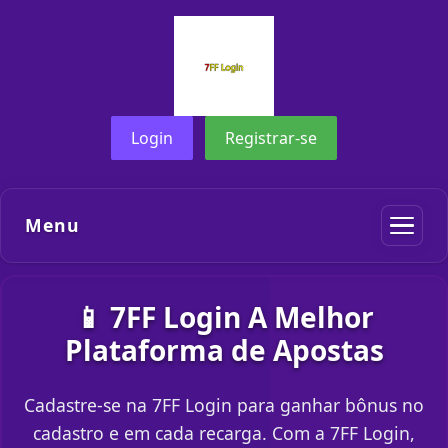
Login
Registrar-se
Menu
📱 7FF Login A Melhor
Plataforma de Apostas
Cadastre-se na 7FF Login para ganhar bônus no
cadastro e em cada recarga. Com a 7FF Login,