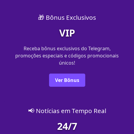
🎁 Bônus Exclusivos
VIP
Receba bônus exclusivos do Telegram,
promoções especiais e códigos promocionais
únicos!
Ver Bônus
📢 Notícias em Tempo Real
24/7