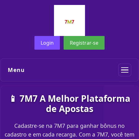
Login
Registrar-se
Menu
📱 7M7 A Melhor Plataforma
de Apostas
Cadastre-se na 7M7 para ganhar bônus no
cadastro e em cada recarga. Com a 7M7, você tem