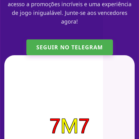
acesso a promoções incríveis e uma experiência
de jogo inigualável. Junte-se aos vencedores
agora!
SEGUIR NO TELEGRAM