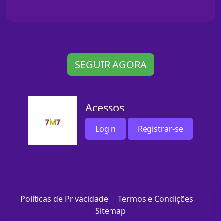
SEGUIR AGORA
Acessos
Login
Registrar-se
Políticas de Privacidade
Termos e Condições
Sitemap