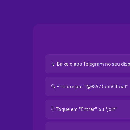
📱 Baixe o app Telegram no seu disp
🔍 Procure por "@8857.ComOficial"
👆 Toque em "Entrar" ou "Join"