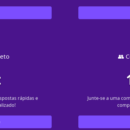
reto
👥 
t
espostas rápidas e
Junte-se a uma com
lizado!
compa
e