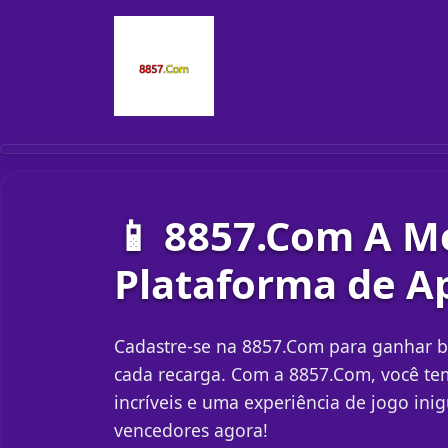
📱 8857.Com A M
Plataforma de A
Cadastre-se na 8857.Com para ganhar 
cada recarga. Com a 8857.Com, você t
incríveis e uma experiência de jogo inig
vencedores agora!