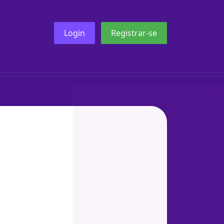
Login
Registrar-se