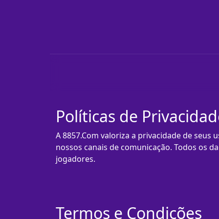
Políticas de Privacida
A 8857.Com valoriza a privacidade de seus 
nossos canais de comunicação. Todos os dad
jogadores.
Termos e Condições