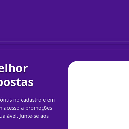
elhor
postas
bônus no cadastro e em
em acesso a promoções
ualável. Junte-se aos