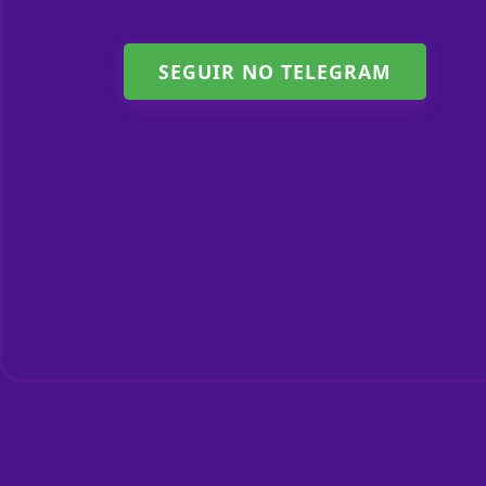
SEGUIR NO TELEGRAM