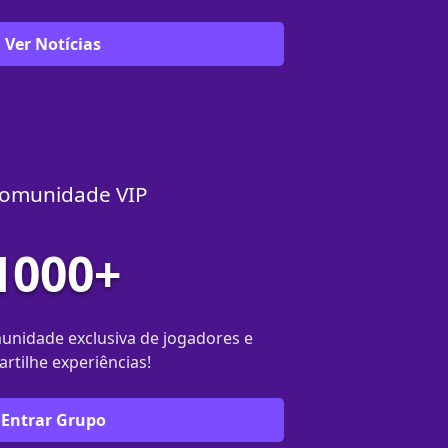
Ver Notícias
Comunidade VIP
1000+
unidade exclusiva de jogadores e
rtilhe experiências!
Entrar Grupo