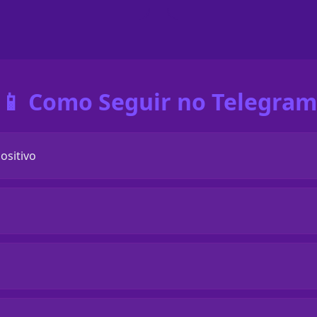
📱 Como Seguir no Telegram
ositivo