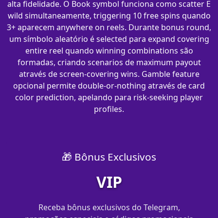
alta fidelidade. O Book symbol funciona como scatter E
wild simultaneamente, triggering 10 free spins quando
3+ aparecem anywhere on reels. Durante bonus round,
um símbolo aleatório é selected para expand covering
entire reel quando winning combinations são
formadas, criando scenarios de maximum payout
através de screen-covering wins. Gamble feature
opcional permite double-or-nothing através de card
color prediction, apelando para risk-seeking player
profiles.
🎁 Bônus Exclusivos
VIP
Receba bônus exclusivos do Telegram,