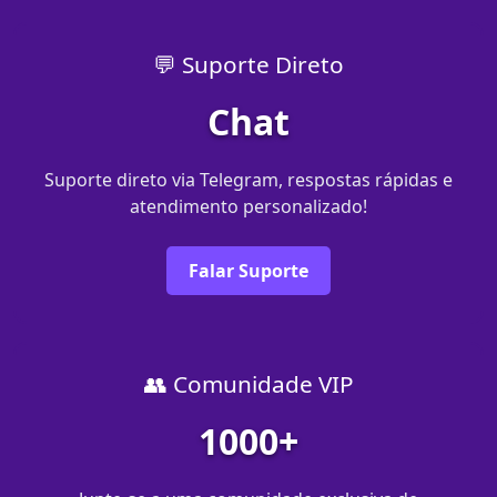
💬 Suporte Direto
Chat
Suporte direto via Telegram, respostas rápidas e
atendimento personalizado!
Falar Suporte
👥 Comunidade VIP
1000+