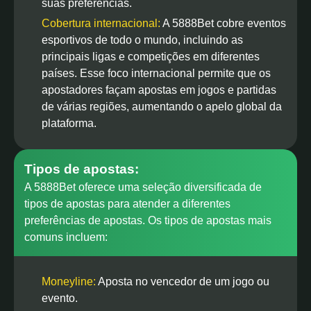
suas preferências.
Cobertura internacional:
A 5888Bet cobre eventos
esportivos de todo o mundo, incluindo as
principais ligas e competições em diferentes
países. Esse foco internacional permite que os
apostadores façam apostas em jogos e partidas
de várias regiões, aumentando o apelo global da
plataforma.
Tipos de apostas:
A 5888Bet oferece uma seleção diversificada de
tipos de apostas para atender a diferentes
preferências de apostas. Os tipos de apostas mais
comuns incluem:
Moneyline:
Aposta no vencedor de um jogo ou
evento.