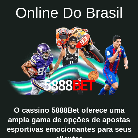
Online Do Brasil
O cassino 5888Bet oferece uma
ampla gama de opções de apostas
esportivas emocionantes para seus