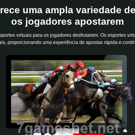
rece uma ampla variedade de 
os jogadores apostarem
ortes virtuais para os jogadores desfrutarem. Os esportes vi
ais, proporcionando uma experiência de apostas rápida e contí