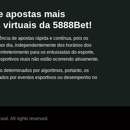
de apostas mais
virtuais da 5888Bet!
ncia de apostas rápida e contínua, pois os
 por dia, independentemente dos horários dos
entretenimento para os entusiastas do esporte,
sportivos reais não estão ocorrendo ativamente.
o determinados por algoritmos, portanto, os
ciados por eventos esportivos ou desempenho no
il. All rights reserved.