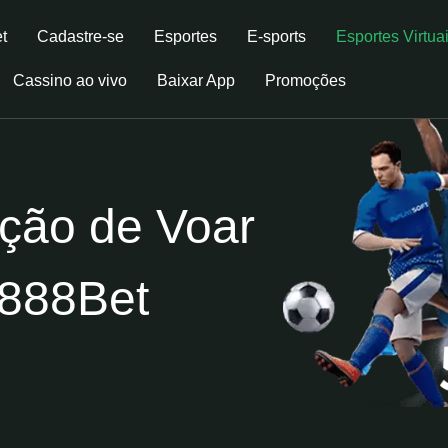
t
Cadastre-se
Esportes
E-sports
Esportes Virtua
Cassino ao vivo
Baixar App
Promoções
ção de Voar
5888Bet