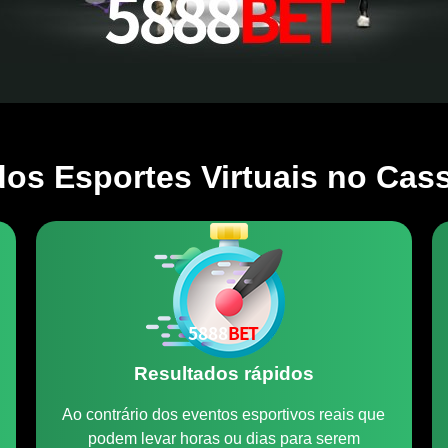
dos Esportes Virtuais no Cas
Resultados rápidos
Ao contrário dos eventos esportivos reais que
podem levar horas ou dias para serem