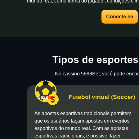
mundo real, como forma do jogador, condições clim
Conecte-se
Tipos de esportes
No cassino 5888Bet, você pode encont
Futebol virtual (Soccer)
As apostas esportivas tradicionais permitem
que os usuários façam apostas em eventos
esportivos do mundo real. Com as apostas
esportivas tradicionais, é possível fazer