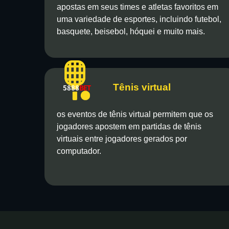
apostas em seus times e atletas favoritos em
uma variedade de esportes, incluindo futebol,
basquete, beisebol, hóquei e muito mais.
Tênis virtual
os eventos de tênis virtual permitem que os
jogadores apostem em partidas de tênis
virtuais entre jogadores gerados por
computador.